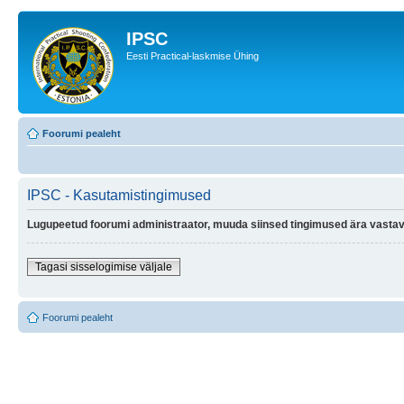
IPSC
Eesti Practical-laskmise Ühing
Foorumi pealeht
IPSC - Kasutamistingimused
Lugupeetud foorumi administraator, muuda siinsed tingimused ära vastava
Tagasi sisselogimise väljale
Foorumi pealeht