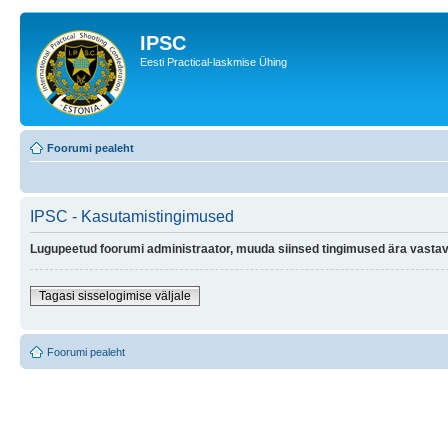
IPSC
Eesti Practical-laskmise Ühing
Foorumi pealeht
IPSC - Kasutamistingimused
Lugupeetud foorumi administraator, muuda siinsed tingimused ära vastava
Tagasi sisselogimise väljale
Foorumi pealeht