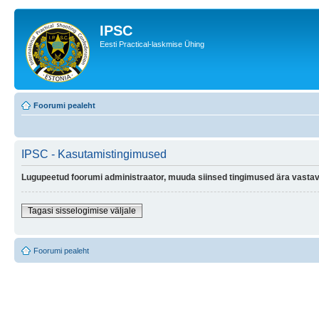
IPSC
Eesti Practical-laskmise Ühing
Foorumi pealeht
IPSC - Kasutamistingimused
Lugupeetud foorumi administraator, muuda siinsed tingimused ära vastava
Tagasi sisselogimise väljale
Foorumi pealeht