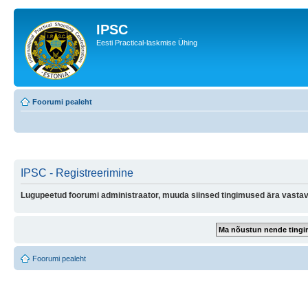
IPSC
Eesti Practical-laskmise Ühing
Foorumi pealeht
IPSC - Registreerimine
Lugupeetud foorumi administraator, muuda siinsed tingimused ära vastava
Foorumi pealeht