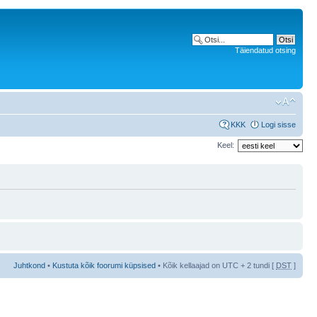
Täiendatud otsing
KKK
Logi sisse
Keel:
Juhtkond
•
Kustuta kõik foorumi küpsised
• Kõik kellaajad on UTC + 2 tundi [
DST
]