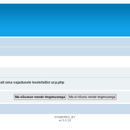
lt oma vajadusele keelefailist ucp.php
POWERED_BY
et 3.0.10