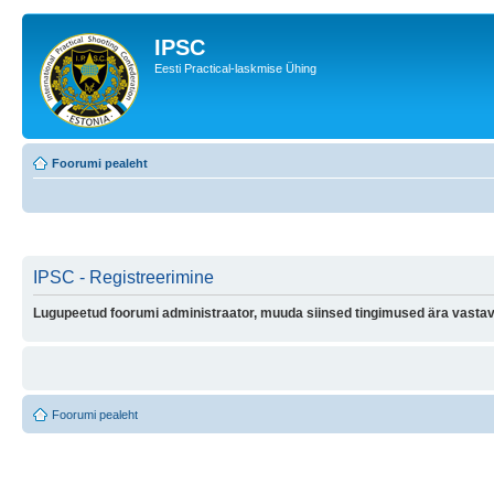
IPSC
Eesti Practical-laskmise Ühing
Foorumi pealeht
IPSC - Registreerimine
Lugupeetud foorumi administraator, muuda siinsed tingimused ära vastava
Foorumi pealeht