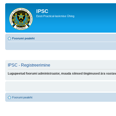
IPSC
Eesti Practical-laskmise Ühing
Foorumi pealeht
IPSC - Registreerimine
Lugupeetud foorumi administraator, muuda siinsed tingimused ära vastava
Foorumi pealeht