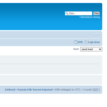
Täiendatud otsing
KKK
Logi sisse
Keel:
Juhtkond
•
Kustuta kõik foorumi küpsised
• Kõik kellaajad on UTC + 2 tundi [
DST
]