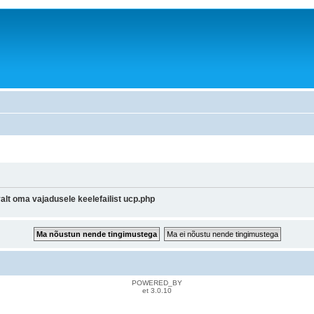
lt oma vajadusele keelefailist ucp.php
POWERED_BY
et 3.0.10