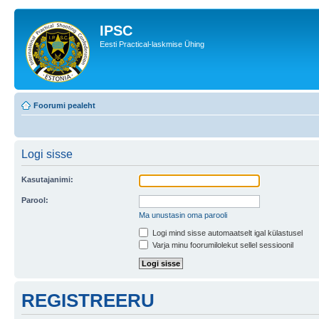
IPSC
Eesti Practical-laskmise Ühing
Foorumi pealeht
Logi sisse
Kasutajanimi:
Parool:
Ma unustasin oma parooli
Logi mind sisse automaatselt igal külastusel
Varja minu foorumilolekut sellel sessioonil
REGISTREERU