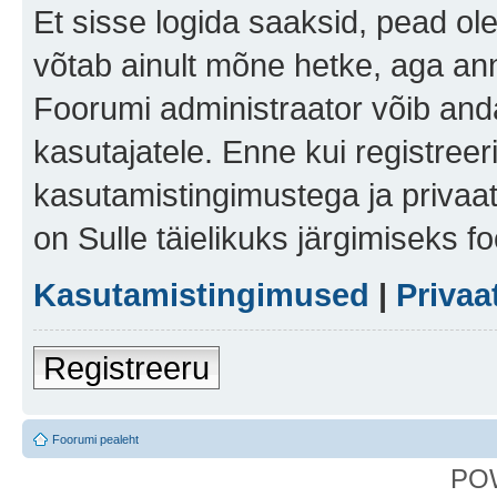
Et sisse logida saaksid, pead ol
võtab ainult mõne hetke, aga ann
Foorumi administraator võib anda 
kasutajatele. Enne kui registreer
kasutamistingimustega ja privaa
on Sulle täielikuks järgimiseks f
Kasutamistingimused
|
Privaa
Registreeru
Foorumi pealeht
PO