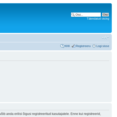
Täiendatud otsing
KKK
Registreeru
Logi sisse
b anda erilisi õigusi registreeritud kasutajatele. Enne kui registreerid,