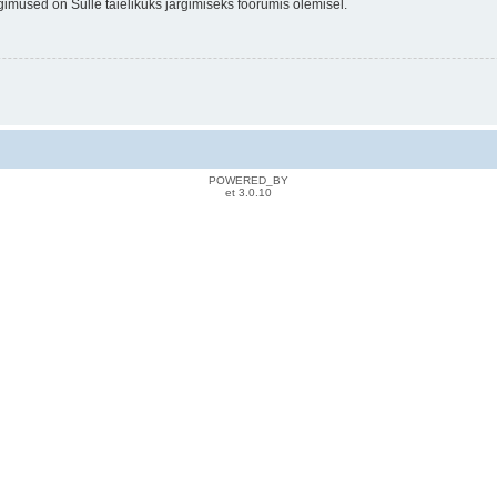
gimused on Sulle täielikuks järgimiseks foorumis olemisel.
POWERED_BY
et 3.0.10