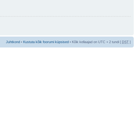
Juhtkond
•
Kustuta kõik foorumi küpsised
• Kõik kellaajad on UTC + 2 tundi [
DST
]