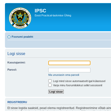
IPSC
Eesti Practical-laskmise Ühing
Foorumi pealeht
Logi sisse
Kasutajanimi:
Parool:
Ma unustasin oma parooli
Logi mind sisse automaatselt igal külastusel
Varja minu foorumilolekut sellel sessioonil
REGISTREERU
Et sisse logida saaksid, pead olema registreeritud. Registreerimine võtab ainu