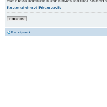
vaata ja nõustu kasutamistingimustega ja privaatsuspoliitikaga. Kasutamistin
Kasutamistingimused
|
Privaatsuspoliis
Registreeru
Foorumi pealeht