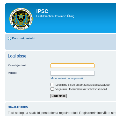
IPSC
Eesti Practical-laskmise Ühing
Foorumi pealeht
Logi sisse
Kasutajanimi:
Parool:
Ma unustasin oma parooli
Logi mind sisse automaatselt igal külastusel
Varja minu foorumilolekut sellel sessioonil
REGISTREERU
Et sisse logida saaksid, pead olema registreeritud. Registreerimine võtab ainu