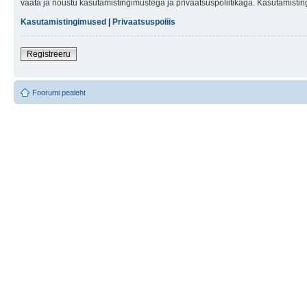
vaata ja nõustu kasutamistingimustega ja privaatsuspoliitikaga. Kasutamistin
Kasutamistingimused
|
Privaatsuspoliis
Registreeru
Foorumi pealeht