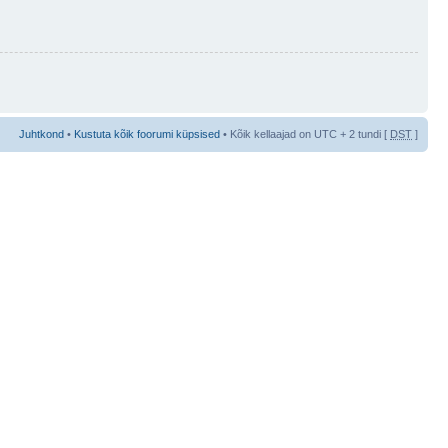
Juhtkond
•
Kustuta kõik foorumi küpsised
• Kõik kellaajad on UTC + 2 tundi [
DST
]