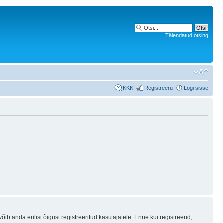
Täiendatud otsing
KKK
Registreeru
Logi sisse
b anda erilisi õigusi registreeritud kasutajatele. Enne kui registreerid,