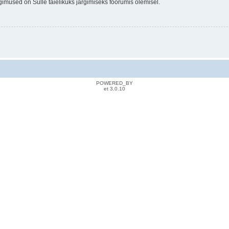
gimused on Sulle täielikuks järgimiseks foorumis olemisel.
POWERED_BY
et 3.0.10