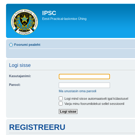
IPSC
Eesti Practical-laskmise Ühing
Foorumi pealeht
Logi sisse
Kasutajanimi:
Parool:
Ma unustasin oma parooli
Logi mind sisse automaatselt igal külastusel
Varja minu foorumilolekut sellel sessioonil
REGISTREERU