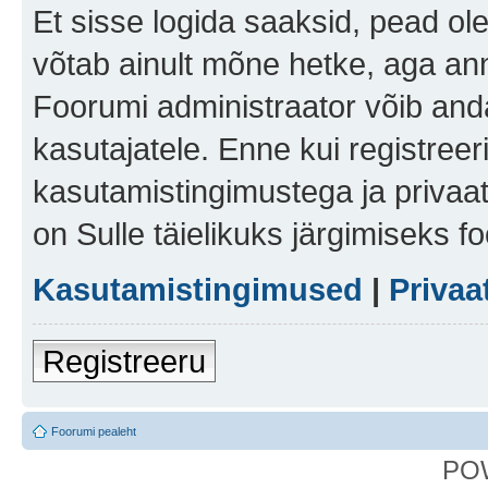
Et sisse logida saaksid, pead ol
võtab ainult mõne hetke, aga ann
Foorumi administraator võib anda 
kasutajatele. Enne kui registreer
kasutamistingimustega ja privaa
on Sulle täielikuks järgimiseks f
Kasutamistingimused
|
Privaa
Registreeru
Foorumi pealeht
PO