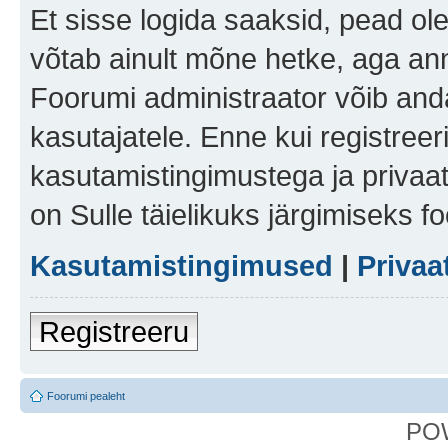
Et sisse logida saaksid, pead ol
võtab ainult mõne hetke, aga ann
Foorumi administraator võib anda 
kasutajatele. Enne kui registreer
kasutamistingimustega ja privaa
on Sulle täielikuks järgimiseks f
Kasutamistingimused
|
Privaa
Registreeru
Foorumi pealeht
PO