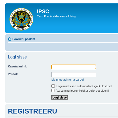
IPSC
Eesti Practical-laskmise Ühing
Foorumi pealeht
Logi sisse
Kasutajanimi:
Parool:
Ma unustasin oma parooli
Logi mind sisse automaatselt igal külastusel
Varja minu foorumilolekut sellel sessioonil
REGISTREERU