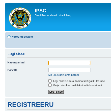
IPSC
Eesti Practical-laskmise Ühing
Foorumi pealeht
Logi sisse
Kasutajanimi:
Parool:
Ma unustasin oma parooli
Logi mind sisse automaatselt igal külastusel
Varja minu foorumilolekut sellel sessioonil
REGISTREERU