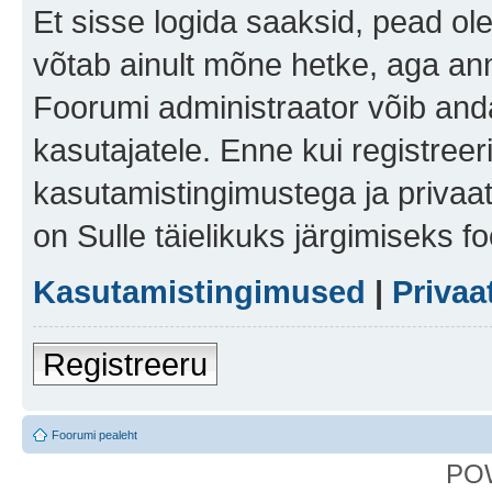
Et sisse logida saaksid, pead ol
võtab ainult mõne hetke, aga ann
Foorumi administraator võib anda 
kasutajatele. Enne kui registreer
kasutamistingimustega ja privaa
on Sulle täielikuks järgimiseks f
Kasutamistingimused
|
Privaa
Registreeru
Foorumi pealeht
PO