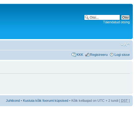
Täiendatud otsing
KKK
Registreeru
Logi sisse
Juhtkond
•
Kustuta kõik foorumi küpsised
• Kõik kellaajad on UTC + 2 tundi [
DST
]