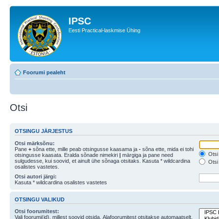
IPSC
Eesti Practical-laskmise Ühing
Foorumi pealeht
Otsi
OTSINGU JÄRJESTUS
Otsi märksõnu:
Pane
+
sõna ette, mille peab otsingusse kaasama ja
-
sõna ette, mida ei tohi
Otsi 
otsingusse kaasata. Eralda sõnade nimekiri
|
märgiga ja pane need
sulgudesse, kui soovid, et ainult ühe sõnaga otsitaks. Kasuta * wildcardina
Otsi 
osalistes vastetes.
Otsi autori järgi:
Kasuta * wildcardina osalistes vastetes
OTSINGU VALIKUD
Otsi foorumitest:
Vali foorumi(id), millest soovid otsida. Alafoorumitest otsitakse automaatselt,