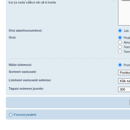
kui sa seda valikut siin all ei keela.
Otsi alamfoorumitest:
Jah
Otsi:
Pealk
Ainul
Teema
Teem
Näita tulemusi:
Posti
Sorteeri vastused:
Limiteeri vastuseid eelmise:
Tagasi esimese juurde:
Foorumi pealeht