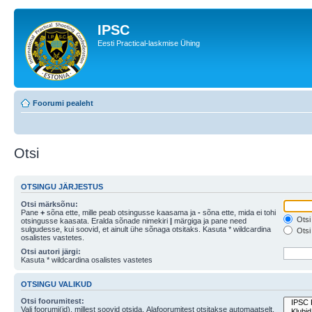
IPSC
Eesti Practical-laskmise Ühing
Foorumi pealeht
Otsi
OTSINGU JÄRJESTUS
Otsi märksõnu:
Pane
+
sõna ette, mille peab otsingusse kaasama ja
-
sõna ette, mida ei tohi
Otsi 
otsingusse kaasata. Eralda sõnade nimekiri
|
märgiga ja pane need
sulgudesse, kui soovid, et ainult ühe sõnaga otsitaks. Kasuta * wildcardina
Otsi 
osalistes vastetes.
Otsi autori järgi:
Kasuta * wildcardina osalistes vastetes
OTSINGU VALIKUD
Otsi foorumitest:
Vali foorumi(id), millest soovid otsida. Alafoorumitest otsitakse automaatselt,