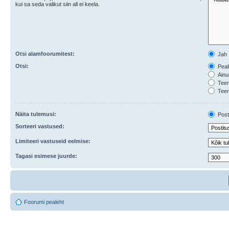
kui sa seda valikut siin all ei keela.
Otsi alamfoorumitest:
Jah
Otsi:
Pealk
Ainul
Teema
Teem
Näita tulemusi:
Posti
Sorteeri vastused:
Limiteeri vastuseid eelmise:
Tagasi esimese juurde:
Foorumi pealeht