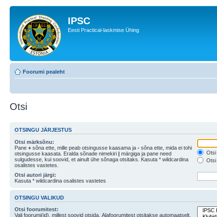
IPSC
Eesti Practical-laskmise Ühing
Foorumi pealeht
Otsi
OTSINGU JÄRJESTUS
Otsi märksõnu:
Pane
+
sõna ette, mille peab otsingusse kaasama ja
-
sõna ette, mida ei tohi
Otsi 
otsingusse kaasata. Eralda sõnade nimekiri
|
märgiga ja pane need
sulgudesse, kui soovid, et ainult ühe sõnaga otsitaks. Kasuta * wildcardina
Otsi 
osalistes vastetes.
Otsi autori järgi:
Kasuta * wildcardina osalistes vastetes
OTSINGU VALIKUD
Otsi foorumitest:
Vali foorumi(id), millest soovid otsida. Alafoorumitest otsitakse automaatselt,