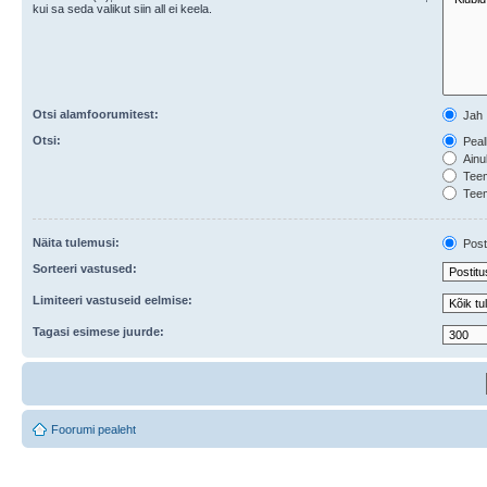
kui sa seda valikut siin all ei keela.
Otsi alamfoorumitest:
Jah
Otsi:
Pealk
Ainul
Teema
Teem
Näita tulemusi:
Posti
Sorteeri vastused:
Limiteeri vastuseid eelmise:
Tagasi esimese juurde:
Foorumi pealeht