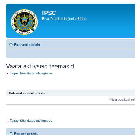
IPSC
Eesti Practical-laskmise Ühing
Foorumi pealeht
Vaata aktiivseid teemasid
Tagasi täiendatud otsingusse
Sobivaid vasteid ei leitud
Näita postitusi e
Tagasi täiendatud otsingusse
Foorumi pealeht