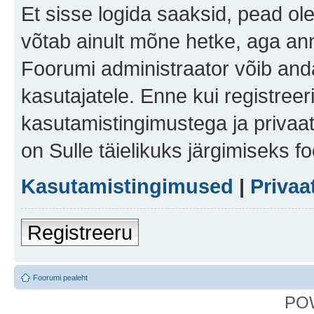
Et sisse logida saaksid, pead ol
võtab ainult mõne hetke, aga ann
Foorumi administraator võib anda 
kasutajatele. Enne kui registreer
kasutamistingimustega ja privaa
on Sulle täielikuks järgimiseks f
Kasutamistingimused
|
Privaa
Registreeru
Foorumi pealeht
PO