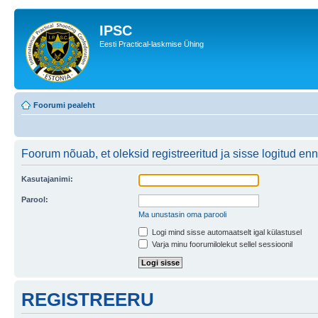
IPSC
Eesti Practical-laskmise Ühing
Foorumi pealeht
Foorum nõuab, et oleksid registreeritud ja sisse logitud enne
Kasutajanimi:
Parool:
Ma unustasin oma parooli
Logi mind sisse automaatselt igal külastusel
Varja minu foorumilolekut sellel sessioonil
REGISTREERU