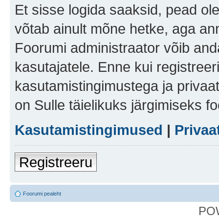
Et sisse logida saaksid, pead ol
võtab ainult mõne hetke, aga ann
Foorumi administraator võib anda 
kasutajatele. Enne kui registreer
kasutamistingimustega ja privaa
on Sulle täielikuks järgimiseks f
Kasutamistingimused
|
Privaa
Registreeru
Foorumi pealeht
PO