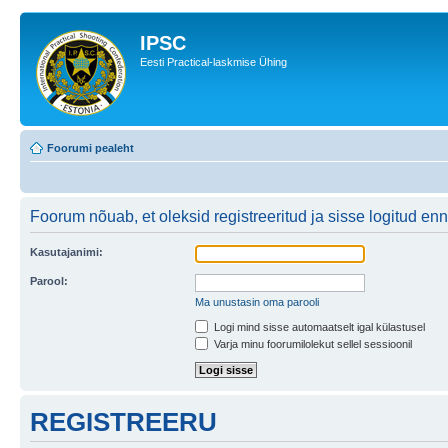
IPSC
Eesti Practical-laskmise Ühing
Foorumi pealeht
Foorum nõuab, et oleksid registreeritud ja sisse logitud enne
Kasutajanimi:
Parool:
Ma unustasin oma parooli
Logi mind sisse automaatselt igal külastusel
Varja minu foorumilolekut sellel sessioonil
REGISTREERU