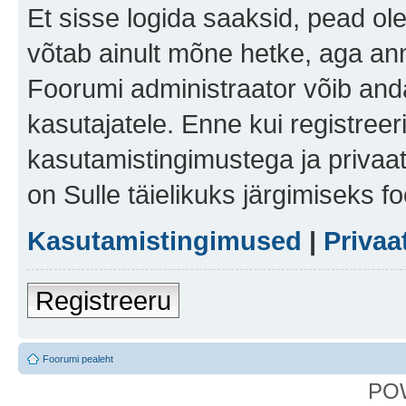
Et sisse logida saaksid, pead ol
võtab ainult mõne hetke, aga ann
Foorumi administraator võib anda 
kasutajatele. Enne kui registreer
kasutamistingimustega ja privaa
on Sulle täielikuks järgimiseks f
Kasutamistingimused
|
Privaa
Registreeru
Foorumi pealeht
PO