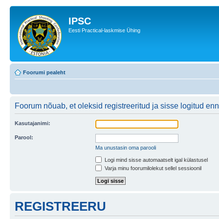
IPSC
Eesti Practical-laskmise Ühing
Foorumi pealeht
Foorum nõuab, et oleksid registreeritud ja sisse logitud enne
Kasutajanimi:
Parool:
Ma unustasin oma parooli
Logi mind sisse automaatselt igal külastusel
Varja minu foorumilolekut sellel sessioonil
REGISTREERU