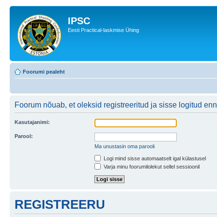
IPSC
Eesti Practical-laskmise Ühing
Foorumi pealeht
Foorum nõuab, et oleksid registreeritud ja sisse logitud en
Kasutajanimi:
Parool:
Ma unustasin oma parooli
Logi mind sisse automaatselt igal külastusel
Varja minu foorumilolekut sellel sessioonil
REGISTREERU