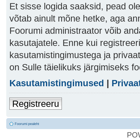
Et sisse logida saaksid, pead ol
võtab ainult mõne hetke, aga ann
Foorumi administraator võib anda 
kasutajatele. Enne kui registreer
kasutamistingimustega ja privaa
on Sulle täielikuks järgimiseks f
Kasutamistingimused
|
Privaa
Registreeru
Foorumi pealeht
PO