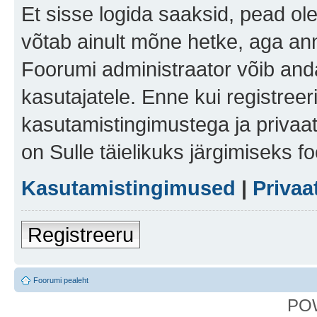
Et sisse logida saaksid, pead ol
võtab ainult mõne hetke, aga ann
Foorumi administraator võib anda 
kasutajatele. Enne kui registreer
kasutamistingimustega ja privaa
on Sulle täielikuks järgimiseks f
Kasutamistingimused
|
Privaa
Registreeru
Foorumi pealeht
PO