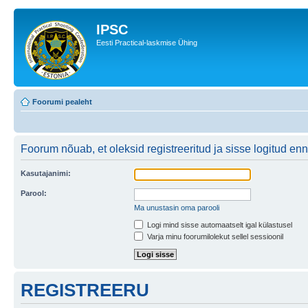
IPSC
Eesti Practical-laskmise Ühing
Foorumi pealeht
Foorum nõuab, et oleksid registreeritud ja sisse logitud en
Kasutajanimi:
Parool:
Ma unustasin oma parooli
Logi mind sisse automaatselt igal külastusel
Varja minu foorumilolekut sellel sessioonil
REGISTREERU