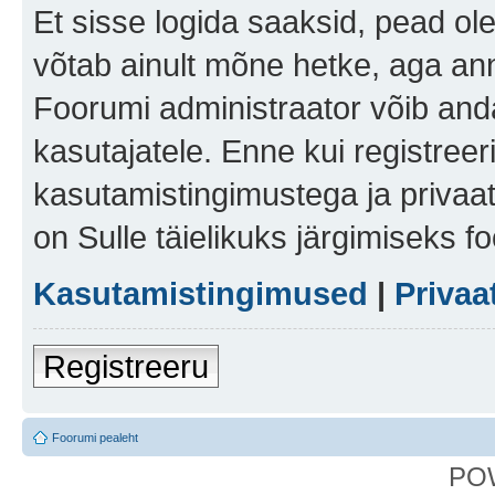
Et sisse logida saaksid, pead ol
võtab ainult mõne hetke, aga ann
Foorumi administraator võib anda 
kasutajatele. Enne kui registreer
kasutamistingimustega ja privaa
on Sulle täielikuks järgimiseks f
Kasutamistingimused
|
Privaa
Registreeru
Foorumi pealeht
PO