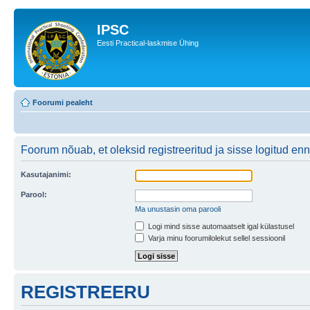
IPSC
Eesti Practical-laskmise Ühing
Foorumi pealeht
Foorum nõuab, et oleksid registreeritud ja sisse logitud en
Kasutajanimi:
Parool:
Ma unustasin oma parooli
Logi mind sisse automaatselt igal külastusel
Varja minu foorumilolekut sellel sessioonil
REGISTREERU