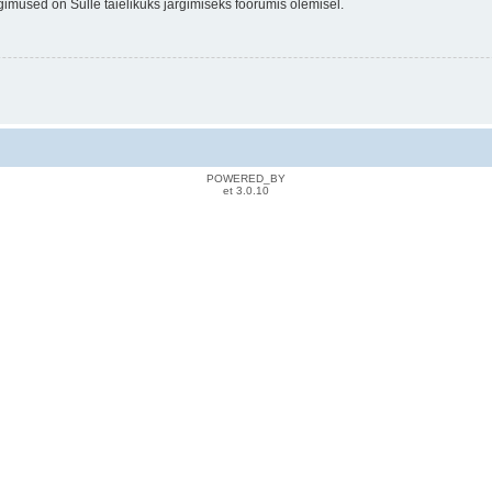
gimused on Sulle täielikuks järgimiseks foorumis olemisel.
POWERED_BY
et 3.0.10