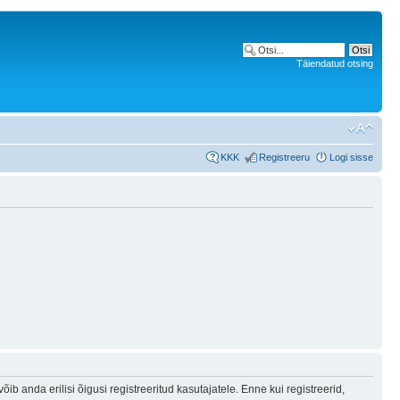
Täiendatud otsing
KKK
Registreeru
Logi sisse
b anda erilisi õigusi registreeritud kasutajatele. Enne kui registreerid,