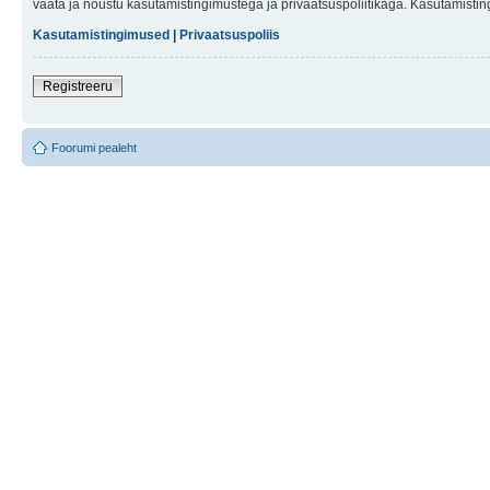
vaata ja nõustu kasutamistingimustega ja privaatsuspoliitikaga. Kasutamistin
Kasutamistingimused
|
Privaatsuspoliis
Registreeru
Foorumi pealeht