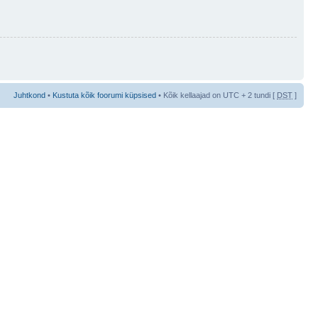
Juhtkond
•
Kustuta kõik foorumi küpsised
• Kõik kellaajad on UTC + 2 tundi [
DST
]