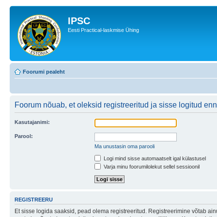
IPSC
Eesti Practical-laskmise Ühing
Foorumi pealeht
Foorum nõuab, et oleksid registreeritud ja sisse logitud en
Kasutajanimi:
Parool:
Ma unustasin oma parooli
Logi mind sisse automaatselt igal külastusel
Varja minu foorumilolekut sellel sessioonil
REGISTREERU
Et sisse logida saaksid, pead olema registreeritud. Registreerimine võtab ainu