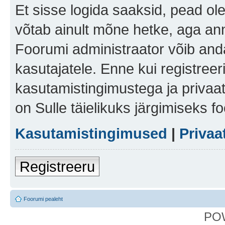
Et sisse logida saaksid, pead ol
võtab ainult mõne hetke, aga ann
Foorumi administraator võib anda 
kasutajatele. Enne kui registreer
kasutamistingimustega ja privaa
on Sulle täielikuks järgimiseks f
Kasutamistingimused
|
Privaa
Registreeru
Foorumi pealeht
PO