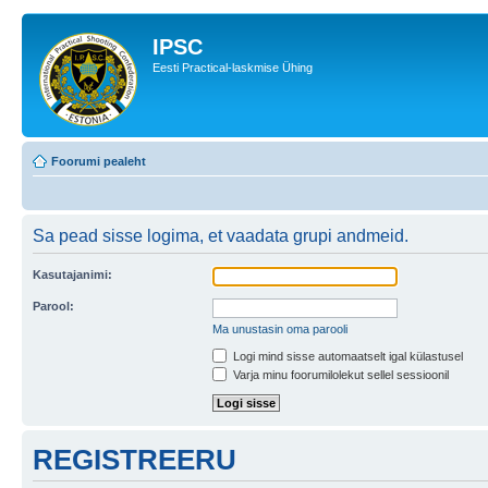
IPSC
Eesti Practical-laskmise Ühing
Foorumi pealeht
Sa pead sisse logima, et vaadata grupi andmeid.
Kasutajanimi:
Parool:
Ma unustasin oma parooli
Logi mind sisse automaatselt igal külastusel
Varja minu foorumilolekut sellel sessioonil
REGISTREERU