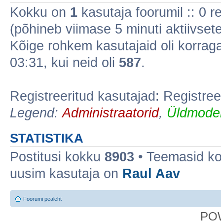
Kokku on
1
kasutaja foorumil :: 0 reg
(põhineb viimase 5 minuti aktiivsete
Kõige rohkem kasutajaid oli korra
03:31, kui neid oli
587
.
Registreeritud kasutajad: Registree
Legend:
Administraatorid
,
Üldmoder
STATISTIKA
Postitusi kokku
8903
• Teemasid k
uusim kasutaja on
Raul Aav
Foorumi pealeht
PO