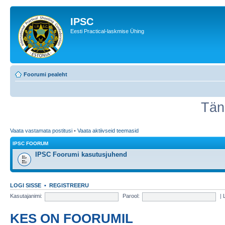
IPSC
Eesti Practical-laskmise Ühing
Foorumi pealeht
Tän
Vaata vastamata postitusi
•
Vaata aktiivseid teemasid
IPSC FOORUM
IPSC Foorumi kasutusjuhend
LOGI SISSE
•
REGISTREERU
Kasutajanimi:
Parool:
|
KES ON FOORUMIL