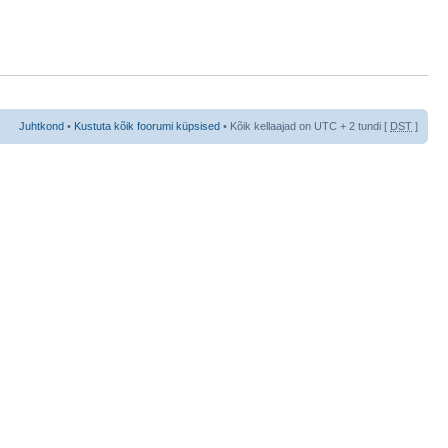
Juhtkond
•
Kustuta kõik foorumi küpsised
• Kõik kellaajad on UTC + 2 tundi [
DST
]