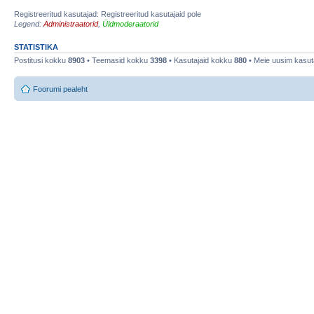
Registreeritud kasutajad: Registreeritud kasutajaid pole
Legend:
Administraatorid
,
Üldmoderaatorid
STATISTIKA
Postitusi kokku
8903
• Teemasid kokku
3398
• Kasutajaid kokku
880
• Meie uusim kasut
Foorumi pealeht