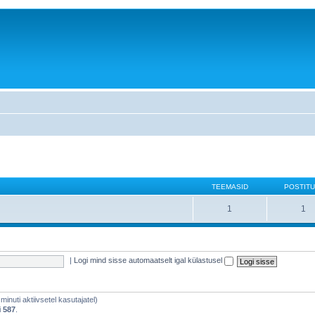
TEEMASID
POSTITU
1
1
|
Logi mind sisse automaatselt igal külastusel
 minuti aktiivsetel kasutajatel)
i
587
.