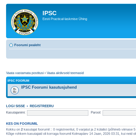
IPSC
Eesti Practical-laskmise Ühing
Foorumi pealeht
Vaata vastamata postitusi
•
Vaata aktiivseid teemasid
IPSC FOORUM
IPSC Foorumi kasutusjuhend
LOGI SISSE
•
REGISTREERU
Kasutajanimi:
Parool:
KES ON FOORUMIL
Kokku on
2
kasutajat foorumil :: 0 registreeritut, 0 varjatut ja 2 külalist (põhineb viimase 5
Kõige rohkem kasutajaid oli korraga foorumil Kolmapäev 14 Jaan, 2026 03:31, kui neid ol