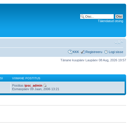
Täiendatud otsing
KKK
Registreeru
Logi sisse
Tänane kuupäev Laupäev 08 Aug, 2026 19:57
SI
VIIMANE POSTITUS
Postitas
ipsc_admin
Esmaspäev 09 Jaan, 2006 13:21