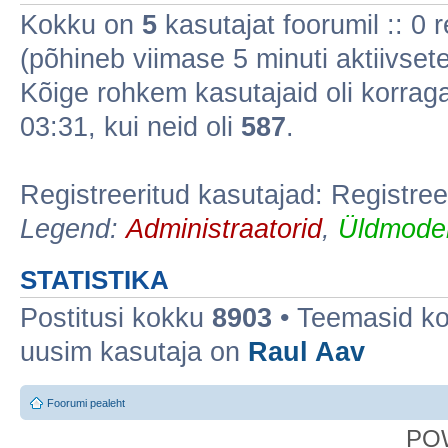
Kokku on
5
kasutajat foorumil :: 0 re
(põhineb viimase 5 minuti aktiivsete
Kõige rohkem kasutajaid oli korra
03:31, kui neid oli
587
.
Registreeritud kasutajad: Registree
Legend:
Administraatorid
,
Üldmoder
STATISTIKA
Postitusi kokku
8903
• Teemasid k
uusim kasutaja on
Raul Aav
Foorumi pealeht
PO