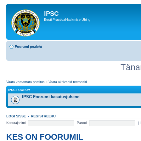
IPSC
Eesti Practical-laskmise Ühing
Foorumi pealeht
Täna
Vaata vastamata postitusi
•
Vaata aktiivseid teemasid
IPSC FOORUM
IPSC Foorumi kasutusjuhend
LOGI SISSE
•
REGISTREERU
Kasutajanimi:
Parool:
|
KES ON FOORUMIL