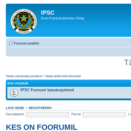
IPSC
Eesti Practical-laskmise Ühing
Foorumi pealeht
T
Vaata vastamata postitusi
•
Vaata aktiivseid teemasid
IPSC FOORUM
IPSC Foorumi kasutusjuhend
LOGI SISSE
•
REGISTREERU
Kasutajanimi:
Parool:
|
KES ON FOORUMIL