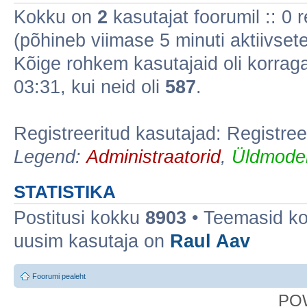
Kokku on
2
kasutajat foorumil :: 0 re
(põhineb viimase 5 minuti aktiivsete
Kõige rohkem kasutajaid oli korra
03:31, kui neid oli
587
.
Registreeritud kasutajad: Registree
Legend:
Administraatorid
,
Üldmoder
STATISTIKA
Postitusi kokku
8903
• Teemasid k
uusim kasutaja on
Raul Aav
Foorumi pealeht
PO