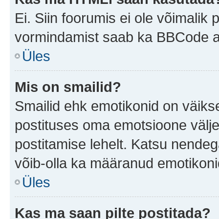
Ei. Siin foorumis ei ole võimali
vormindamist saab ka BBCode ab
Üles
Mis on smailid?
Smailid ehk emotikonid on väikse
postituses oma emotsioone välje
postitamise lehelt. Katsu nendega
võib-olla ka määranud emotikonide
Üles
Kas ma saan pilte postitada?