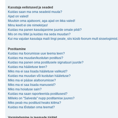
Kasutaja eelistused ja seaded
Kuidas saan ma oma seadeid muuta?
Ajad on valed!
Muutsin oma ajatsooni, aga ajad on ikka valed!
Minu keelt ei ole nimekirjas!
Kuidas ma panen kasutajanime juurde omale pildi?
Mis on mu tiitel ja kuidas ma seda muudan?
Kui ma vajutan kasutaja maili lingi peale, siis küsib foorum mult sisselogimist.
Postitamine
Kuidas ma foorumisse uue teema teen?
Kuidas ma muudan/kustutan postitusi?
Kuidas ma panen oma postitusele signatuuri juurde?
Kuidas ma hääletuse teen?
Miks ma ei saa lisada hääletuse valikuid?
Kuidas ma muudan või kustutan hääletuse?
Miks ma ei pääse alafoorumisse?
Miks ma ei saa lisada manuseid?
Miks ma hoiatuse sain?
Kuidas ma saan raporteerida postitusest?
Milleks on "Salvesta" nupp postitamise juures?
Miks peab mu postitust heaks kiitma?
Kuidas ma tõstatan oma teemat?
Vormindamine ja teemade tüübid