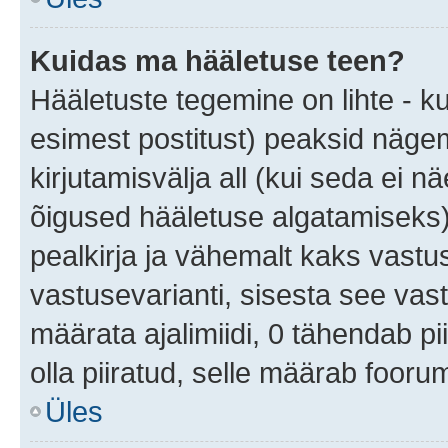
Kuidas ma hääletuse teen?
Hääletuste tegemine on lihte - 
esimest postitust) peaksid näg
kirjutamisvälja all (kui seda ei n
õigused hääletuse algatamiseks
pealkirja ja vähemalt kaks vastus
vastusevarianti, sisesta see vas
määrata ajalimiidi, 0 tähendab pi
olla piiratud, selle määrab fooru
Üles