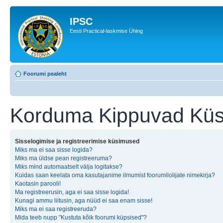
IPSC
Eesti Practical-laskmise Ühing
Foorumi pealeht
Korduma Kippuvad Kü
Sisselogimise ja registreerimise küsimused
Miks ma ei saa sisse logida?
Miks ma üldse pean registreeruma?
Miks mind automaatselt välja logitakse?
Kuidas saan keelata oma kasutajanime ilmumist foorumilolijate nimekirja?
Kaotasin parooli!
Ma registreerusin, aga ei saa sisse logida!
Kunagi ammu liitusin, aga nüüd ei saa enam sisse!
Miks ma ei saa registreeruda?
Mida teeb nupp "Kustuta kõik foorumi küpsised"?