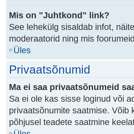
Mis on "Juhtkond" link?
See lehekülg sisaldab infot, näit
moderaatorid ning mis foorumei
Üles
Privaatsõnumid
Ma ei saa privaatsõnumeid saa
Sa ei ole kas sisse loginud või 
privaatsõnumite saatmise. Võib ka 
põhjusel teadete saatmine keela
Üles