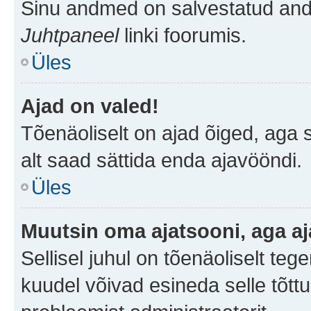
Sinu andmed on salvestatud an
Juhtpaneel
linki foorumis.
Üles
Ajad on valed!
Tõenäoliselt on ajad õiged, aga sa
alt saad sättida enda ajavööndi.
Üles
Muutsin oma ajatsooni, aga aj
Sellisel juhul on tõenäoliselt te
kuudel võivad esineda selle tõttu