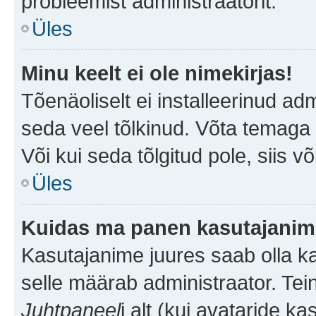
probleemist administraatorit.
Üles
Minu keelt ei ole nimekirjas!
Tõenäoliselt ei installeerinud adm
seda veel tõlkinud. Võta temaga ü
Või kui seda tõlgitud pole, siis v
Üles
Kuidas ma panen kasutajanime
Kasutajanime juures saab olla kak
selle määrab administraator. Tei
Juhtpaneel
i alt (kui avataride k