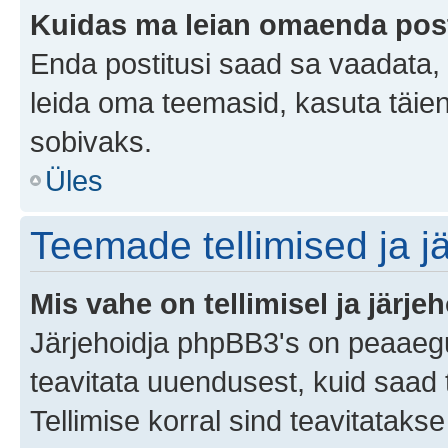
Kuidas ma leian omaenda pos
Enda postitusi saad sa vaadata, k
leida oma teemasid, kasuta täien
sobivaks.
Üles
Teemade tellimised ja j
Mis vahe on tellimisel ja järjeh
Järjehoidja phpBB3's on peaaegu 
teavitata uuendusest, kuid saad t
Tellimise korral sind teavitatak