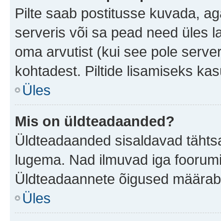
Pilte saab postitusse kuvada, a
serveris või sa pead need üles l
oma arvutist (kui see pole server
kohtadest. Piltide lisamiseks ka
Üles
Mis on üldteadaanded?
Üldteadaanded sisaldavad tähtsat
lugema. Nad ilmuvad iga foorumi 
Üldteadaannete õigused määrab 
Üles