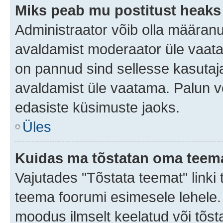
Miks peab mu postitust heaks
Administraator võib olla määran
avaldamist moderaator üle vaata
on pannud sind sellesse kasutaja
avaldamist üle vaatama. Palun v
edasiste küsimuste jaoks.
Üles
Kuidas ma tõstatan oma teem
Vajutades "Tõstata teemat" linki
teema foorumi esimesele lehele. 
moodus ilmselt keelatud või tõstat