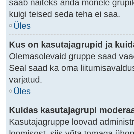
saab näiteks anda mõnele grupi
kuigi teised seda teha ei saa.
Üles
Kus on kasutajagrupid ja kuid
Olemasolevaid gruppe saad vaad
Seal saad ka oma liitumisavaldus
varjatud.
Üles
Kuidas kasutajagrupi moderaa
Kasutajagruppe loovad administra
loomisest, siis võta temaga ühen