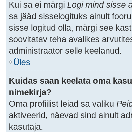
Kui sa ei märgi
Logi mind sisse a
sa jääd sisselogituks ainult foor
sisse logitud olla, märgi see kast
soovitatav teha avalikes arvutite
administraator selle keelanud.
Üles
Kuidas saan keelata oma kasut
nimekirja?
Oma profiilist leiad sa valiku
Pei
aktiveerid, näevad sind ainult ad
kasutaja.