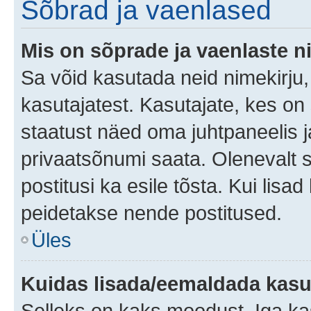
Sõbrad ja vaenlased
Mis on sõprade ja vaenlaste n
Sa võid kasutada neid nimekirju
kasutajatest. Kasutajate, kes on
staatust näed oma juhtpaneelis ja
privaatsõnumi saata. Olenevalt st
postitusi ka esile tõsta. Kui lisa
peidetakse nende postitused.
Üles
Kuidas lisada/eemaldada kasut
Selleks on kaks moodust. Iga kasu